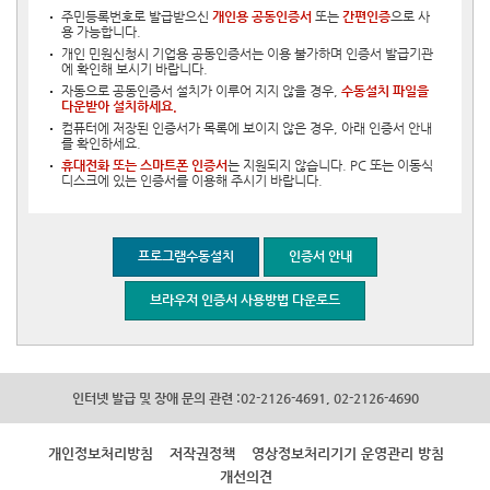
주민등록번호로 발급받으신
개인용 공동인증서
또는
간편인증
으로 사
용 가능합니다.
개인 민원신청시 기업용 공동인증서는 이용 불가하며 인증서 발급기관
에 확인해 보시기 바랍니다.
자동으로 공동인증서 설치가 이루어 지지 않을 경우,
수동설치 파일을
다운받아 설치하세요.
컴퓨터에 저장된 인증서가 목록에 보이지 않은 경우, 아래 인증서 안내
를 확인하세요.
휴대전화 또는 스마트폰 인증서
는 지원되지 않습니다. PC 또는 이동식
디스크에 있는 인증서를 이용해 주시기 바랍니다.
프로그램수동설치
인증서 안내
브라우저 인증서 사용방법 다운로드
인터넷 발급 및 장애 문의 관련 :02-2126-4691, 02-2126-4690
개인정보처리방침
저작권정책
영상정보처리기기 운영관리 방침
개선의견